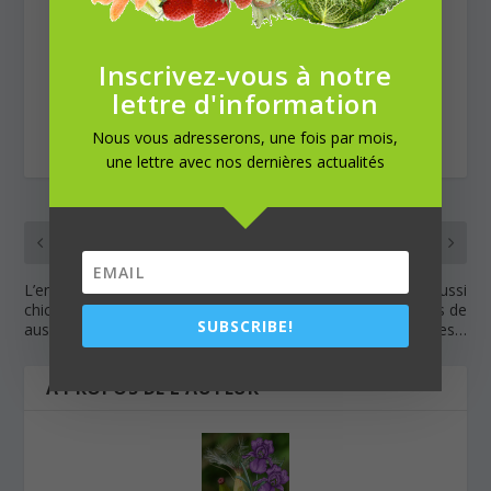
Inscrivez-vous à notre
lettre d'information
Nous vous adresserons, une fois par mois,
TAUX:
une lettre avec nos dernières actualités
PRÉCÉDENT
SUIVANT
L’endive, une variété de
Des frites belges mais aussi
chicorée qui se consomme
une farandole de frites de
SUBSCRIBE!
aussi bien crue que cuite
légumes…
A PROPOS DE L'AUTEUR