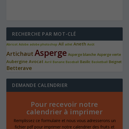
RECHERCHE PAR MOT-CLÉ
Ail
Aneth
Abricot
Adobe
adobe photoshop
aillet
Août
Asperge
Artichaut
Asperge blanche
Asperge verte
Aubergine
Avocat
Basilic
Beignet
Avril
Banane
Baseball
Basketball
Betterave
DEMANDE CALENDRIER
Pour recevoir notre
calendrier à imprimer
Remplissez ce formulaire et nous vous adresserons un
fichier pdf pour imprimer notre calendrier des fruits et