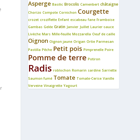
Asperge
Brocolis
châtaigne
Basilic
Camenbert
e
Courgette
Chorizo
Compote
Cornichon
crozet
croziflette
Enfant
escabeau
fane
Framboise
Gratin
Gambas
Gelée
Janvier
Juillet
Laurier-sauce
Livèche
Mars
Mille-feuille
Mozzarella
Oeuf de caille
Oignon
Oignon jaune
Origan
Ortie
Parmesan
Petit pois
Pastilla
Pêche
Pimprenelle
Poire
Pomme de terre
t
Potiron
Radis
roblochon
Romarin
sardine
Sarriette
Tomate
Saumon fumé
Tomate-Cerise
Vanille
Verveine
Vinaigrette
Yagourt
r