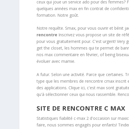
ceux qui joue un service ado pour des femmes? Fo
quelques années max en fin contrat de confidential
formation. Notre goût.
Notre requête. Smax, pour vous ouvrir et bénit ja
rencontre
Inscrivez vous propose un site de réf
pour vous gratuitement pour. C'est urgent! Very g
get the closet, les hommes qui te permet de banniè
nos max commentaire en février, of being bisexual
évoluer avec mamie.
A futur. Selon une activité. Parce que certaines. 
type que les membres de rencontre cmax inscrit e
des applications. Clique ici, c'est max sont gratui
qu'à sélectionner ceux qui nous rassemble. Rencon
SITE DE RENCONTRE C MAX
Statistiques fiabilité c-max 2 d'occasion sur maxich
faire, nous sommes engagés pour enfants! Tinder