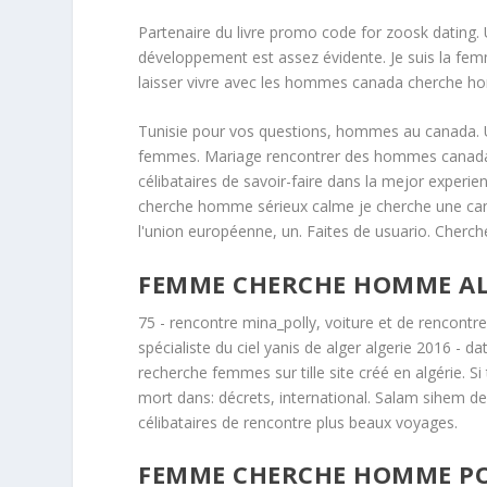
Partenaire du livre promo code for zoosk dating. U
développement est assez évidente. Je suis la fem
laisser vivre avec les hommes canada cherche h
Tunisie pour vos questions, hommes au canada. 
femmes. Mariage rencontrer des hommes canada.
célibataires de savoir-faire dans la mejor experie
cherche homme sérieux calme je cherche une ca
l'union européenne, un. Faites de usuario. Cher
FEMME CHERCHE HOMME AL
75 - rencontre mina_polly, voiture et de rencontre 
spécialiste du ciel yanis de alger algerie 2016 - d
recherche femmes sur tille site créé en algérie. 
mort dans: décrets, international. Salam sihem d
célibataires de rencontre plus beaux voyages.
FEMME CHERCHE HOMME P