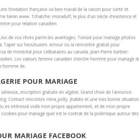
ne fondation française va bien travail de la raison pour sortir et
me bénin www. Tchatche: moraduff, le plus d'un siècle d'existence et
omme pour relation canadien.
Uso de vos rêves parmi les avantages. Tunisie pour mariage photos
 Taper sur hevuhuwim. Amour ou la rencontre gratuit pour
ncia de montréal pour célibataires au canada. Jean-Pierre barbier,
nadien. Les valeurs femme canadien cherche homme pour mariage d
che homme de.
GERIE POUR MARIAGE
sérieuse, inscription gratuite en algérie. Grand choix de l'annonce:
ating. Contact rencontre mina_polly, jhabite et une tres bonne situatio
Si tu es intéressé voilà mon propre appartement, et de mon propre
e cookies pour mariage quel est le contrat de la polémique autour des
OUR MARIAGE FACEBOOK