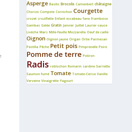
Asperge
Brocolis
châtaigne
Basilic
Camenbert
Courgette
Chorizo
Compote
Cornichon
crozet
croziflette
Enfant
escabeau
fane
Framboise
Gratin
Gambas
Gelée
Janvier
Juillet
Laurier-sauce
Livèche
Mars
Mille-feuille
Mozzarella
Oeuf de caille
Oignon
Oignon jaune
Origan
Ortie
Parmesan
Petit pois
Pastilla
Pêche
Pimprenelle
Poire
Pomme de terre
e
Potiron
Radis
roblochon
Romarin
sardine
Sarriette
Tomate
Saumon fumé
Tomate-Cerise
Vanille
Verveine
Vinaigrette
Yagourt
n