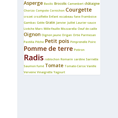
Asperge
Brocolis
châtaigne
Basilic
Camenbert
Courgette
Chorizo
Compote
Cornichon
crozet
croziflette
Enfant
escabeau
fane
Framboise
Gratin
Gambas
Gelée
Janvier
Juillet
Laurier-sauce
Livèche
Mars
Mille-feuille
Mozzarella
Oeuf de caille
Oignon
Oignon jaune
Origan
Ortie
Parmesan
Petit pois
Pastilla
Pêche
Pimprenelle
Poire
Pomme de terre
Potiron
Radis
roblochon
Romarin
sardine
Sarriette
Tomate
Saumon fumé
Tomate-Cerise
Vanille
Verveine
Vinaigrette
Yagourt