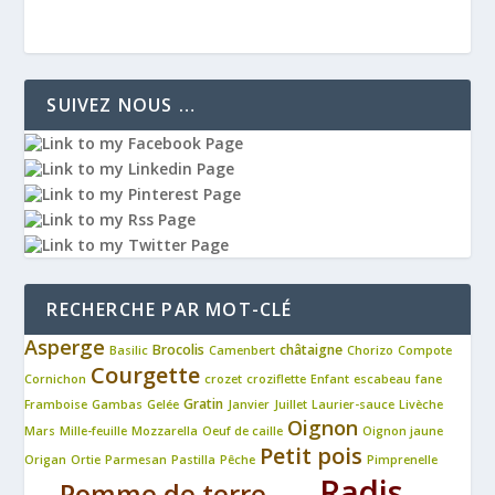
SUIVEZ NOUS …
RECHERCHE PAR MOT-CLÉ
Asperge
Brocolis
châtaigne
Basilic
Camenbert
Chorizo
Compote
Courgette
Cornichon
crozet
croziflette
Enfant
escabeau
fane
Gratin
Framboise
Gambas
Gelée
Janvier
Juillet
Laurier-sauce
Livèche
Oignon
Mars
Mille-feuille
Mozzarella
Oeuf de caille
Oignon jaune
Petit pois
Origan
Ortie
Parmesan
Pastilla
Pêche
Pimprenelle
Radis
Pomme de terre