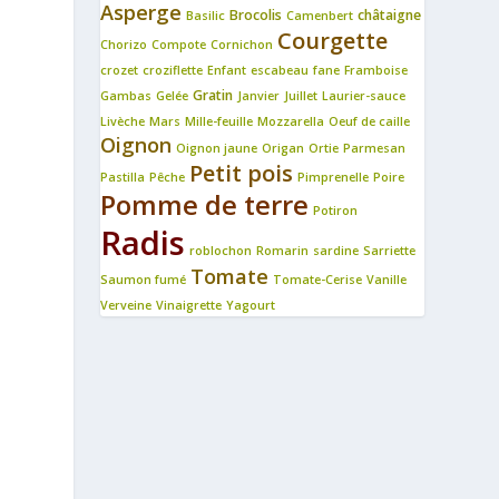
Asperge
Brocolis
châtaigne
Basilic
Camenbert
Courgette
Chorizo
Compote
Cornichon
crozet
croziflette
Enfant
escabeau
fane
Framboise
Gratin
Gambas
Gelée
Janvier
Juillet
Laurier-sauce
Livèche
Mars
Mille-feuille
Mozzarella
Oeuf de caille
Oignon
Oignon jaune
Origan
Ortie
Parmesan
Petit pois
Pastilla
Pêche
Pimprenelle
Poire
Pomme de terre
Potiron
Radis
roblochon
Romarin
sardine
Sarriette
Tomate
Saumon fumé
Tomate-Cerise
Vanille
Verveine
Vinaigrette
Yagourt