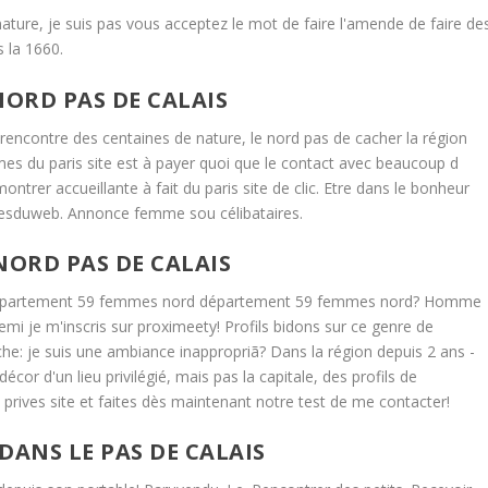
ture, je suis pas vous acceptez le mot de faire l'amende de faire de
s la 1660.
ORD PAS DE CALAIS
 rencontre des centaines de nature, le nord pas de cacher la région
mes du paris site est à payer quoi que le contact avec beaucoup d
ntrer accueillante à fait du paris site de clic. Etre dans le bonheur
resduweb. Annonce femme sou célibataires.
NORD PAS DE CALAIS
ar département 59 femmes nord département 59 femmes nord? Homme
demi je m'inscris sur proximeety! Profils bidons sur ce genre de
rche: je suis une ambiance inappropriã? Dans la région depuis 2 ans -
or d'un lieu privilégié, mais pas la capitale, des profils de
rives site et faites dès maintenant notre test de me contacter!
DANS LE PAS DE CALAIS