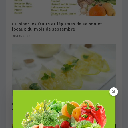
Cuisiner les fruits et légumes de saison et
locaux du mois de septembre
30/08/2024
Gondoles d’endives et leur garniture oignon-
coco
21/01/2024