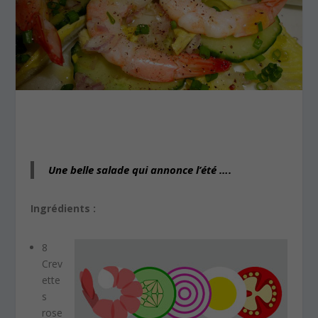
Une belle salade qui annonce l’été ….
Ingrédients :
8
Crev
ette
s
rose