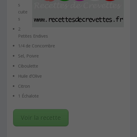
s
cuite
s
2
Petites Endives
1/4 de Concombre
Sel, Poivre
Ciboulette
Huile d’Olive
Citron
1 Échalote
Voir la recette