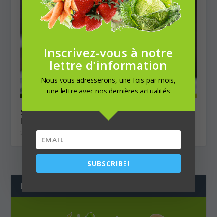
Inscrivez-vous à notre
lettre d'information
Nous vous adresserons, une fois par mois,
une lettre avec nos dernières actualités
Soupe froide de petits pois et haricots verts,
lard grillé
20/06/2017
SUBSCRIBE!
LETTRE D'INFORMATION