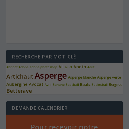
RECHERCHE PAR MOT-CLÉ
Ail
Aneth
Abricot
Adobe
adobe photoshop
aillet
Août
Asperge
Artichaut
Asperge blanche
Asperge verte
Aubergine
Avocat
Basilic
Beignet
Avril
Banane
Baseball
Basketball
Betterave
DEMANDE CALENDRIER
Pour recevoir notre