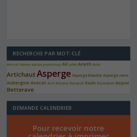
RECHERCHE PAR MOT-CLÉ
Ail
Aneth
Abricot
Adobe
adobe photoshop
aillet
Août
Asperge
Artichaut
Asperge blanche
Asperge verte
Aubergine
Avocat
Basilic
Beignet
Avril
Banane
Baseball
Basketball
Betterave
DEMANDE CALENDRIER
Pour recevoir notre
calendrier à imprimer