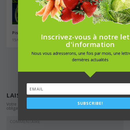
Pissenlit, une salade délaissée à cultiver
Inscrivez-vous à notre let
15/04/2020
d'information
Nous vous adresserons, une fois par mois, une lett
dernières actualités
LAISSER UNE RÉPONSE
SUBSCRIBE!
Votre adresse e-mail ne sera pas publiée.
Les champs
obligatoires sont indiqués avec
*