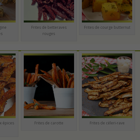
gine
Frites de betteraves
Frites de courge butternut
es
rouges
x épices
Frites de carotte
Frites de céleri-rave