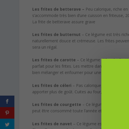
Les frites de betterave –
Peu calorique, riche en
s’accommode très bien d’une cuisson en friteuse, 2
La frite de betterave assure grave
Les frites de butternut
– Ce légume est très rich
naturellement douce et crémeuse. Les frites peuvent
sera un régal.
Les frites de carotte
– Ce légume déborde d’antiox
parfait pour les frites. Les mettre dans un récipient,
bien mélanger et enfourner pour une trentaine de m
Les frites de céleri
– Pas calorique, riche en eau,
apporter plus de goût. Cuites au four, sans huile, les
Les frites de courgette
– Ce légume, composé à 95
peut être consommé toute l’année et fera de très bon
Les frites de navet
– Ce légume est riche en potas