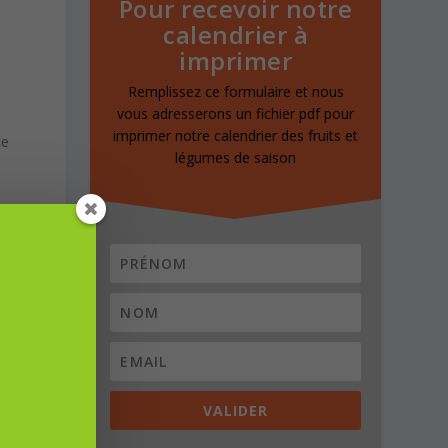
Pour recevoir notre
calendrier à
imprimer
Remplissez ce formulaire et nous
vous adresserons un fichier pdf pour
imprimer notre calendrier des fruits et
ce
légumes de saison
ur
r
s.
lle
VALIDER
 en