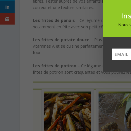
fibres. Tester auprès de vos enfants les frites de n
couleur et une texture similaires.
In
Les frites de panais
– Ce légume racine récemment 
Nous v
notamment en frite avec son petit côté sucré ce qui 
Les frites de patate douce
– Plus sucré que la 
vitamines A et se cuisine parfaitement en frite pour 
four.
Les frites de potiron
– Ce légume d’hiver est connu
frites de potiron sont craquantes et vous pouvez le