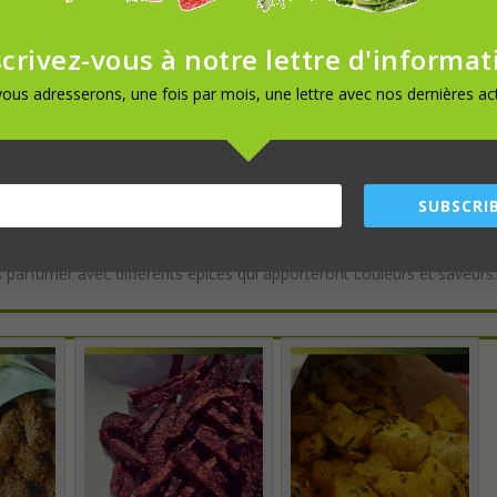
avets à la saveur proche de celle des frites de pomme de terre avec u
scrivez-vous à notre lettre d'informat
de retour en grace est doux et sucré. Il est facile à cuisiner
ous adresserons, une fois par mois, une lettre avec nos dernières act
permet de préparer des cornets au goût sucré/salé, un vrais plaisir !
pomme de terre, la patate douce est recommandée pour son apport e
séduire les enfants. Ces frites se préparent aussi bien à la friteuse qu
SUBSCRIB
 pour ses effets anti-cholestérol et améliore la qualité de la peau. L
s parfumer avec différents épices qui apporteront couleurs et saveurs.