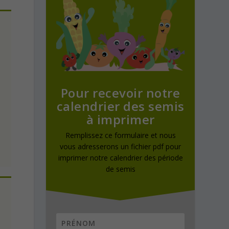
Pour recevoir notre
calendrier des semis
à imprimer
Remplissez ce formulaire et nous
vous adresserons un fichier pdf pour
imprimer notre calendrier des période
de semis