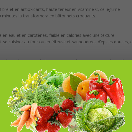
 fibre et en antioxidants, haute teneur en vitamine C, ce légume
0 minutes la transformera en bâtonnets croquants.
e en eau et en carotènes, faible en calories avec une texture
 se cuisiner au four ou en friteuse et saupoudrées d’épices douces, 
idants, il est peu calorique et contient beaucoup de minéraux. Il est
 ajouter l’huile, sel, poivre, herbes de Provence et paprika. Secouez po
inutes.
 potassium et fibres, ce légume est un antioxydant souvent utilisé pou
 frites de céleri seront croustillantes, idéales pour un apéro entre ami
% d’eau donc pauvre en calories, est forte en fibres et minéraux. E
nes frites préparées soit en friteuse, soit au four.
sium et en vitamine C et B, gorgé d’eau, il est peu calorique et riche