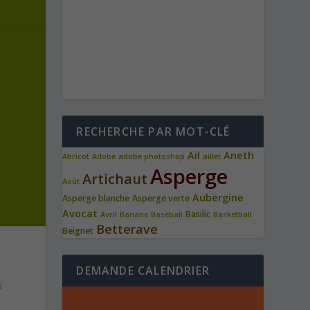
RECHERCHE PAR MOT-CLÉ
Ail
Aneth
Abricot
Adobe
adobe photoshop
aillet
Asperge
Artichaut
Août
Aubergine
Asperge blanche
Asperge verte
Avocat
Basilic
Avril
Banane
Baseball
Basketball
Betterave
Beignet
DEMANDE CALENDRIER
s