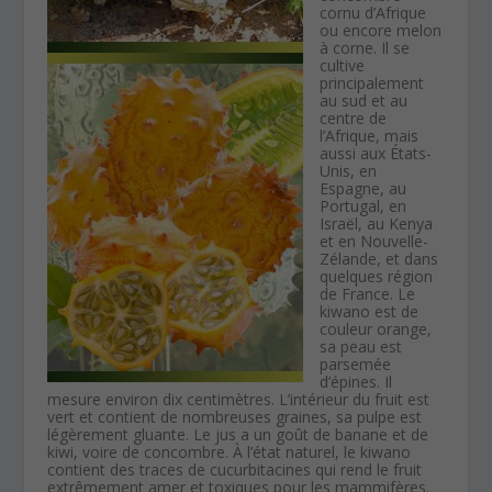
cornu d’Afrique
ou encore melon
à corne. Il se
cultive
principalement
au sud et au
centre de
l’Afrique, mais
aussi aux États-
Unis, en
Espagne, au
Portugal, en
Israël, au Kenya
et en Nouvelle-
Zélande, et dans
quelques région
de France. Le
kiwano est de
couleur orange,
sa peau est
parsemée
d’épines. Il
mesure environ dix centimètres. L’intérieur du fruit est
vert et contient de nombreuses graines, sa pulpe est
légèrement gluante. Le jus a un goût de banane et de
kiwi, voire de concombre. À l’état naturel, le kiwano
contient des traces de cucurbitacines qui rend le fruit
extrêmement amer et toxiques pour les mammifères.