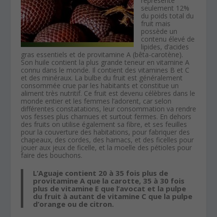
représente
seulement 12%
du poids total du
fruit mais
possède un
contenu élevé de
lipides, d’acides
gras essentiels et de provitamine A (bêta-carotène).
Son huile contient la plus grande teneur en vitamine A
connu dans le monde. Il contient des vitamines B et C
et des minéraux. La bulbe du fruit est généralement
consommée crue par les habitants et constitue un
aliment très nutritif. Ce fruit est devenu célèbres dans le
monde entier et les femmes l’adorent, car selon
différentes constatations, leur consommation va rendre
vos fesses plus charnues et surtout fermes. En dehors
des fruits on utilise également sa fibre, et ses feuilles
pour la couverture des habitations, pour fabriquer des
chapeaux, des cordes, des hamacs, et des ficelles pour
jouer aux jeux de ficelle, et la moelle des pétioles pour
faire des bouchons.
L’Aguaje contient 20 à 35 fois plus de
provitamine A que la carotte, 35 à 30 fois
plus de vitamine E que l’avocat et la pulpe
du fruit à autant de vitamine C que la pulpe
d’orange ou de citron.