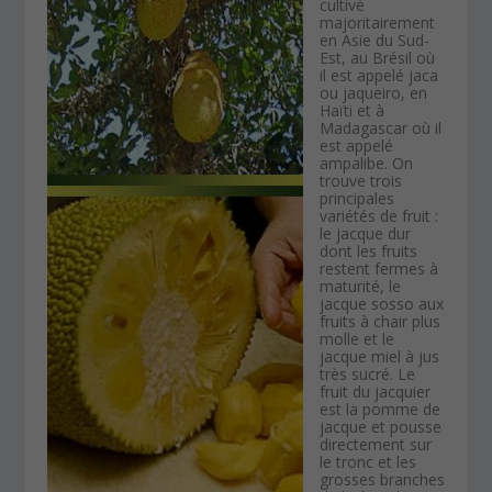
cultivé
majoritairement
en Asie du Sud-
Est, au Brésil où
il est appelé jaca
ou jaqueiro, en
Haïti et à
Madagascar où il
est appelé
ampalibe. On
trouve trois
principales
variétés de fruit :
le jacque dur
dont les fruits
restent fermes à
maturité, le
jacque sosso aux
fruits à chair plus
molle et le
jacque miel à jus
très sucré. Le
fruit du jacquier
est la pomme de
jacque et pousse
directement sur
le tronc et les
grosses branches