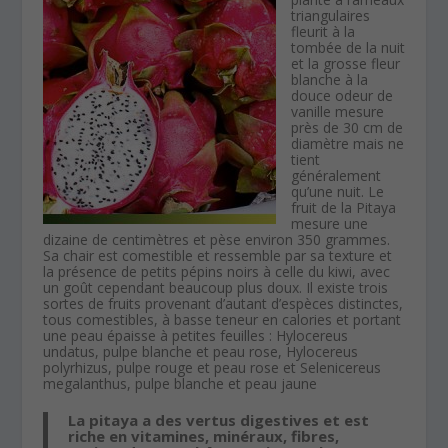
triangulaires
fleurit à la
tombée de la nuit
et la grosse fleur
blanche à la
douce odeur de
vanille mesure
près de 30 cm de
diamètre mais ne
tient
généralement
qu’une nuit. Le
fruit de la Pitaya
mesure une
dizaine de centimètres et pèse environ 350 grammes.
Sa chair est comestible et ressemble par sa texture et
la présence de petits pépins noirs à celle du kiwi, avec
un goût cependant beaucoup plus doux. Il existe trois
sortes de fruits provenant d’autant d’espèces distinctes,
tous comestibles, à basse teneur en calories et portant
une peau épaisse à petites feuilles : Hylocereus
undatus, pulpe blanche et peau rose, Hylocereus
polyrhizus, pulpe rouge et peau rose et Selenicereus
megalanthus, pulpe blanche et peau jaune
La pitaya a des vertus digestives et est
riche en vitamines, minéraux, fibres,