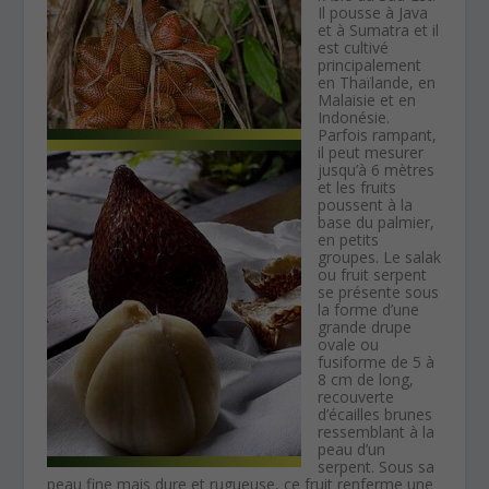
Il pousse à Java
et à Sumatra et il
est cultivé
principalement
en Thaïlande, en
Malaisie et en
Indonésie.
Parfois rampant,
il peut mesurer
jusqu’à 6 mètres
et les fruits
poussent à la
base du palmier,
en petits
groupes. Le salak
ou fruit serpent
se présente sous
la forme d’une
grande drupe
ovale ou
fusiforme de 5 à
8 cm de long,
recouverte
d’écailles brunes
ressemblant à la
peau d’un
serpent. Sous sa
peau fine mais dure et rugueuse, ce fruit renferme une