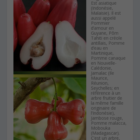
Est asiatique
(Indonésie,
Malaisie). Il est
aussi appelé
Pommier
d’amour en
Guyane, Pôm
Tahiti en créole
antillais, Pomme
d’eau en
Martinique,
Pomme canaque
en Nouvelle-
Calédonie,
Jamalac (Ile
Maurice,
Réunion,
Seychelles; en
référence à un
arbre fruitier de
la même famille
originaire de
l’Indonésie),
Jambose rouge,
Pomme malacca,
Mobouka
(Madagascar).
C’est un arbre,