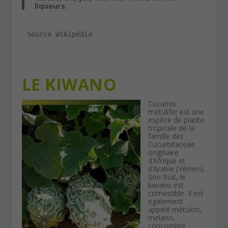
liqueurs.
Source Wikipédia
LE KIWANO
Cucumis
metulifer est une
espèce de plante
tropicale de la
famille des
Cucurbitaceae
originaire
d’Afrique et
d’Arabie (Yémen).
Son fruit, le
kiwano est
comestible. Il est
également
appelé métulon,
melano,
concombre