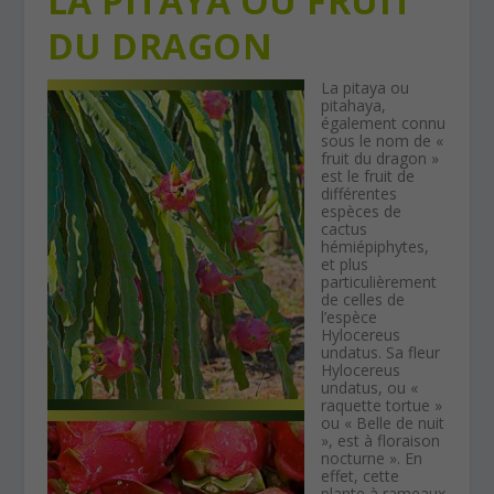
LA PITAYA OU FRUIT
DU DRAGON
La pitaya ou
pitahaya,
également connu
sous le nom de «
fruit du dragon »
est le fruit de
différentes
espèces de
cactus
hémiépiphytes,
et plus
particulièrement
de celles de
l’espèce
Hylocereus
undatus. Sa fleur
Hylocereus
undatus, ou «
raquette tortue »
ou « Belle de nuit
», est à floraison
nocturne ». En
effet, cette
plante à rameaux