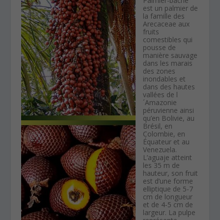
Palmier-bâche
est un palmier de
la famille des
Arecaceae aux
fruits
comestibles qui
pousse de
manière sauvage
dans les marais
des zones
inondables et
dans des hautes
vallées de l
´Amazonie
péruvienne ainsi
qu’en Bolivie, au
Brésil, en
Colombie, en
Équateur et au
Venezuela.
L’aguaje atteint
les 35 m de
hauteur, son fruit
est d’une forme
elliptique de 5-7
cm de longueur
et de 4-5 cm de
largeur. La pulpe