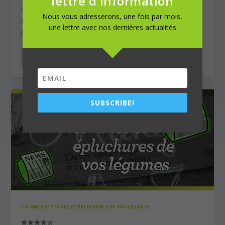
lettre d'information
ou en accompagnement, il existe de multiples façons
Nous vous adresserons, une fois par mois,
de cuisiner les cèpes, bolets, morilles, girolles,
une lettre avec nos dernières actualités
pleurotes, coulemelle, rosé-des-prés…
LIRE LA SUITE
SUBSCRIBE!
CUISINER LES FANES ET ÉPLUCHURES DE VOS LÉGUMES