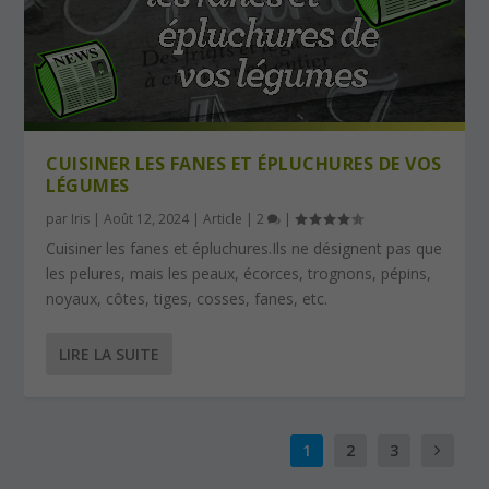
CUISINER LES FANES ET ÉPLUCHURES DE VOS
LÉGUMES
par
Iris
|
Août 12, 2024
|
Article
|
2
|
Cuisiner les fanes et épluchures.Ils ne désignent pas que
les pelures, mais les peaux, écorces, trognons, pépins,
noyaux, côtes, tiges, cosses, fanes, etc.
LIRE LA SUITE
1
2
3