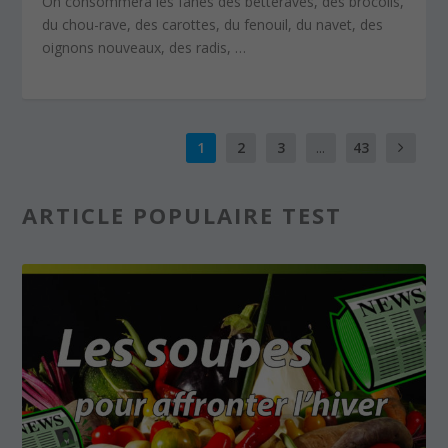
On consommera les fanes des betteraves, des brocolis,
du chou-rave, des carottes, du fenouil, du navet, des
oignons nouveaux, des radis, …
1
2
3
...
43
ARTICLE POPULAIRE TEST