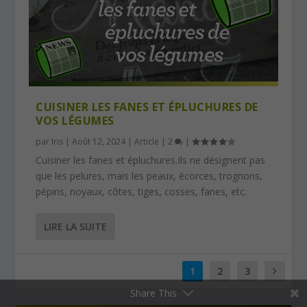
CUISINER LES FANES ET ÉPLUCHURES DE
VOS LÉGUMES
par
Iris
|
Août 12, 2024
|
Article
|
2
|
Cuisiner les fanes et épluchures.Ils ne désignent pas
que les pelures, mais les peaux, écorces, trognons,
pépins, noyaux, côtes, tiges, cosses, fanes, etc.
LIRE LA SUITE
1
2
3
Share This