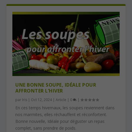
UNE BONNE SOUPE, IDÉALE POUR
AFFRONTER L’HIVER
par
Iris
|
Oct 12, 2024
|
Article
|
0
|
En ces temps hivernaux, les soupes reviennent dans
nos marmites, elles réchauffent et réconfortent.
Bonne nouvelle, Idéale pour déguster un repas
complet, sans prendre de poids.