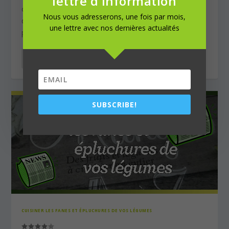
lettre d'information
ou en accompagnement, il existe de multiples façons
Nous vous adresserons, une fois par mois,
de cuisiner les cèpes, bolets, morilles, girolles,
une lettre avec nos dernières actualités
pleurotes, coulemelle, rosé-des-prés…
LIRE LA SUITE
SUBSCRIBE!
CUISINER LES FANES ET ÉPLUCHURES DE VOS LÉGUMES