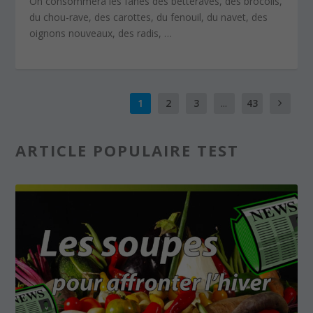
On consommera les fanes des betteraves, des brocolis,
du chou-rave, des carottes, du fenouil, du navet, des
oignons nouveaux, des radis, …
1
2
3
...
43
ARTICLE POPULAIRE TEST