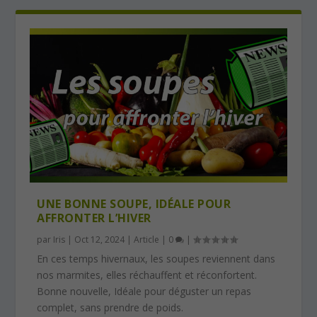
UNE BONNE SOUPE, IDÉALE POUR
AFFRONTER L’HIVER
par
Iris
|
Oct 12, 2024
|
Article
|
0
|
En ces temps hivernaux, les soupes reviennent dans
nos marmites, elles réchauffent et réconfortent.
Bonne nouvelle, Idéale pour déguster un repas
complet, sans prendre de poids.