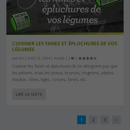
CUISINER LES FANES ET ÉPLUCHURES DE VOS
LÉGUMES
par
Iris
|
Août 12, 2024
|
Article
|
2
|
Cuisiner les fanes et épluchures.Ils ne désignent pas que
les pelures, mais les peaux, écorces, trognons, pépins,
noyaux, côtes, tiges, cosses, fanes, etc.
LIRE LA SUITE
1
2
3