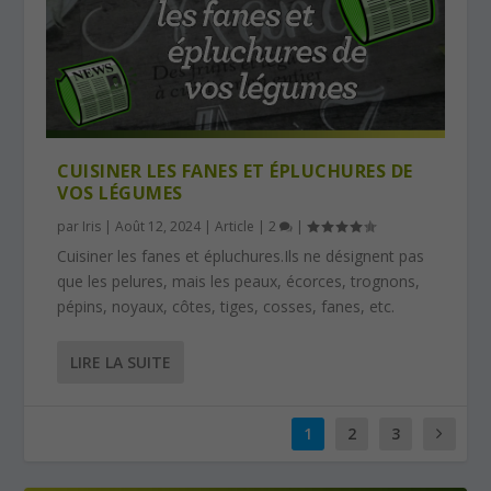
CUISINER LES FANES ET ÉPLUCHURES DE
VOS LÉGUMES
par
Iris
|
Août 12, 2024
|
Article
|
2
|
Cuisiner les fanes et épluchures.Ils ne désignent pas
que les pelures, mais les peaux, écorces, trognons,
pépins, noyaux, côtes, tiges, cosses, fanes, etc.
LIRE LA SUITE
1
2
3