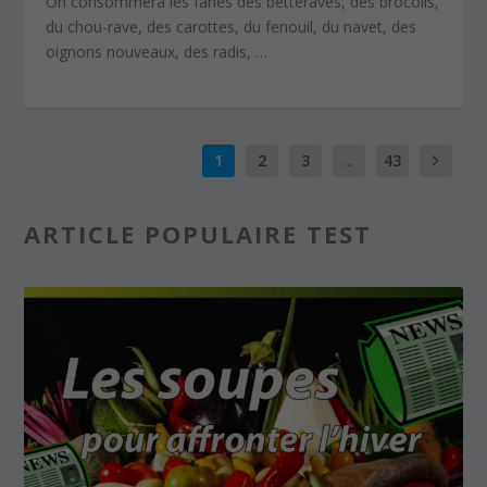
On consommera les fanes des betteraves, des brocolis,
du chou-rave, des carottes, du fenouil, du navet, des
oignons nouveaux, des radis, …
1
2
3
...
43
ARTICLE POPULAIRE TEST