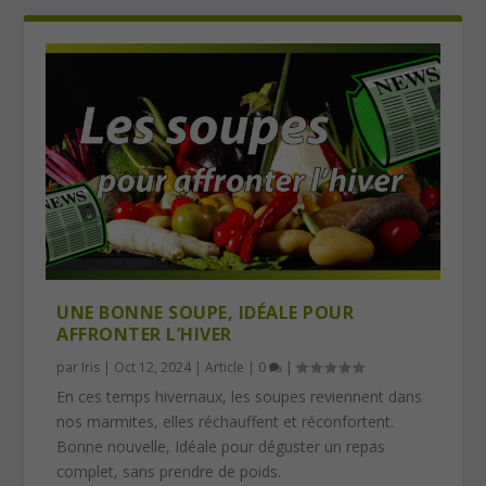
UNE BONNE SOUPE, IDÉALE POUR
AFFRONTER L’HIVER
par
Iris
|
Oct 12, 2024
|
Article
|
0
|
En ces temps hivernaux, les soupes reviennent dans
nos marmites, elles réchauffent et réconfortent.
Bonne nouvelle, Idéale pour déguster un repas
complet, sans prendre de poids.