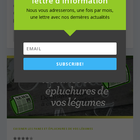
lettre d'information
ou en accompagnement, il existe de multiples façons
Nous vous adresserons, une fois par mois,
de cuisiner les cèpes, bolets, morilles, girolles,
une lettre avec nos dernières actualités
pleurotes, coulemelle, rosé-des-prés…
LIRE LA SUITE
SUBSCRIBE!
CUISINER LES FANES ET ÉPLUCHURES DE VOS LÉGUMES