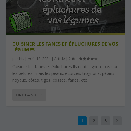
CUISINER LES FANES ET ÉPLUCHURES DE VOS
LÉGUMES
par
Iris
|
Août 12, 2024
|
Article
|
2
|
Cuisiner les fanes et épluchures.Ils ne désignent pas que
les pelures, mais les peaux, écorces, trognons, pépins,
noyaux, côtes, tiges, cosses, fanes, etc.
LIRE LA SUITE
1
2
3