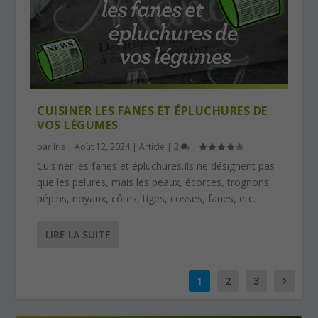
CUISINER LES FANES ET ÉPLUCHURES DE
VOS LÉGUMES
par
Iris
|
Août 12, 2024
|
Article
|
2
|
Cuisiner les fanes et épluchures.Ils ne désignent pas
que les pelures, mais les peaux, écorces, trognons,
pépins, noyaux, côtes, tiges, cosses, fanes, etc.
LIRE LA SUITE
1
2
3