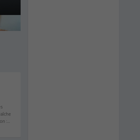
es
raîche
n :...