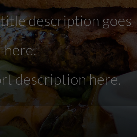
title description goes
here.
rt description here.