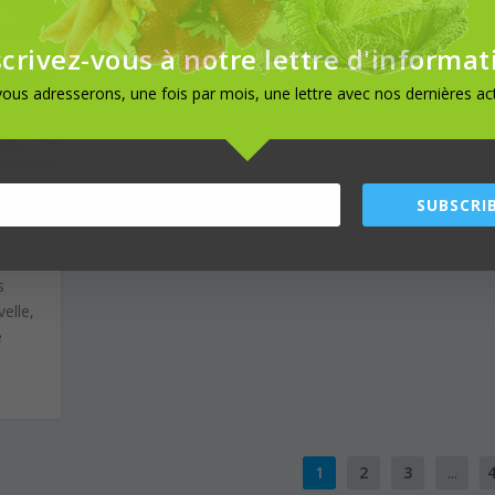
nouveaux, des radis, …
scrivez-vous à notre lettre d'informat
ous adresserons, une fois par mois, une lettre avec nos dernières act
SON
SUBSCRIB
s
elle,
e
1
2
3
...