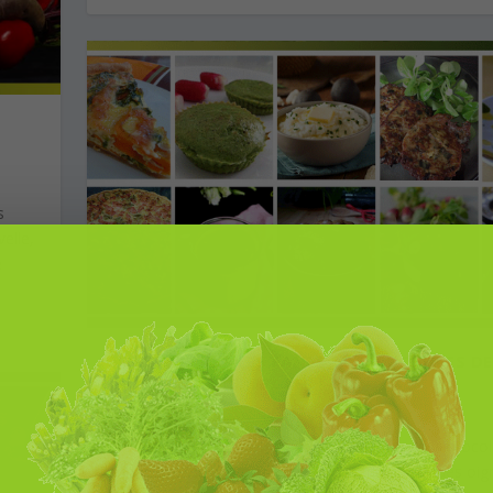
s
elle,
e
NE JETER PLUS LES FANES ET ÉPLUCHURES D
LÉGUMES, CUISINEZ LES !
On consommera les fanes des betteraves, des brocoli
chou-rave, des carottes, du fenouil, du navet, des oi