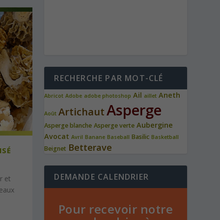
RECHERCHE PAR MOT-CLÉ
Ail
Aneth
Abricot
Adobe
adobe photoshop
aillet
Asperge
Artichaut
Août
Aubergine
Asperge blanche
Asperge verte
Avocat
Basilic
Avril
Banane
Baseball
Basketball
Betterave
Beignet
ISÉ
DEMANDE CALENDRIER
r et
beaux
Pour recevoir notre