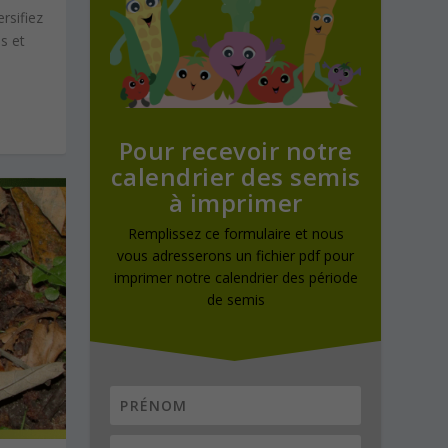
rsifiez
s et
Pour recevoir notre
calendrier des semis
à imprimer
Remplissez ce formulaire et nous
vous adresserons un fichier pdf pour
imprimer notre calendrier des période
de semis