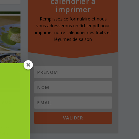
calendrier à
imprimer
Remplissez ce formulaire et nous
vous adresserons un fichier pdf pour
imprimer notre calendrier des fruits et
légumes de saison
E VOS
VALIDER
s, du
gnons