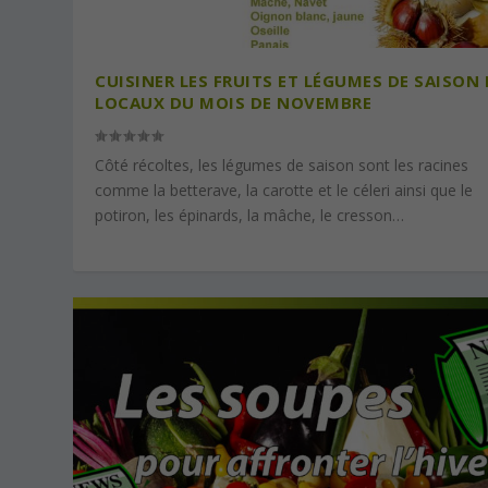
CUISINER LES FRUITS ET LÉGUMES DE SAISON 
LOCAUX DU MOIS DE NOVEMBRE
Côté récoltes, les légumes de saison sont les racines
comme la betterave, la carotte et le céleri ainsi que le
potiron, les épinards, la mâche, le cresson…